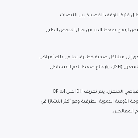
ال فترة التوقف القصيرة بين النبضات.
شخيص ارتفاع ضغط الدم من خلال الفحص الطبي.
ؤدي إلى مشاكل صحية خطيرة، بما في ذلك أمراض
. يمكن تصنيف ارتفاع ضغط الدم إلى ثلاثة أنواع: ارتفاع ضغط الدم الانقباضي المنعزل (ISH)، وارتفاع ضغط الدم الانبساطي
ارتفاع ضغط الدم الانبساطي المنعزل (IDH) هو نمط ظاهري لضغط الدم (BP) وهو أقل شيوعًا من ارتفاع ضغط الدم الانقباضي المنعزل. يتم تعريف IDH على أنه BP
اطي (DBP) من e90 ملم زئبق (متوسط ​​العمر، 48 سنة ؛ [1]). ينتج IDH عن زيادة مقاومة الأوعية الدموية الطرفية وهو أكثر انتشارًا في