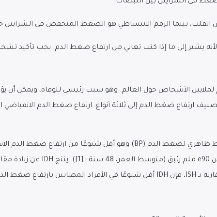
لضغط في الشرايين بين النبضات.
ص القلب، بينما الرقم الانبساطي هو الضغط المنخفض في الشرايين خل
أنه يشير إلى ما إذا كنت تعاني من ارتفاع ضغط الدم. يجب تأكيد ت
 لملايين الأشخاص حول العالم. وهو سبب رئيسي للوفاة، ويمكن أن ي
الانقباضي <140 ملم زئبق و BP الانبس
لدم المعالجين.