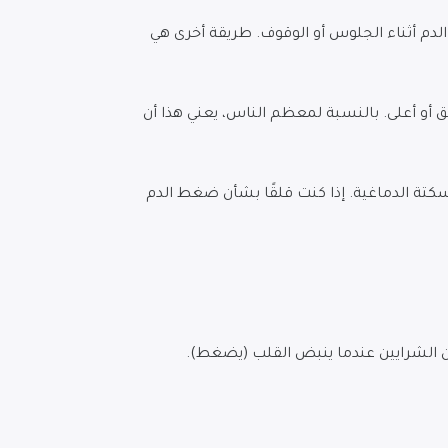
م أثناء الجلوس أو الوقوف. طريقة أخرى هي
ضغط الدم من شخص لآخر، ولكن يتم تعريفه عمومًا على أنه ضغط دم مستدام يبلغ 140/90 مم زئبق أو أعلى. بالنسبة لمعظم الناس، يعني هذا أن
سكتة الدماغية. إذا كنت قلقًا بشأن ضغط الدم
ن الشرايين عندما ينبض القلب (يضغط).